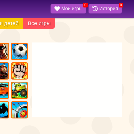
0
0
Мои игры
История
я детей
Все игры