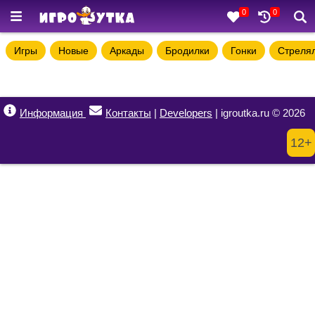
0
0
Игры
Новые
Аркады
Бродилки
Гонки
Стреля
Информация
Контакты
|
Developers
| igroutka.ru © 2026
12+