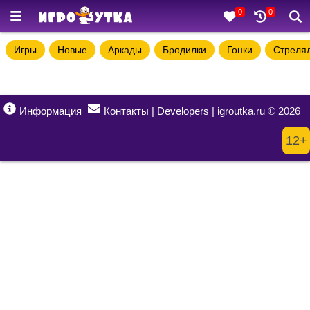
0
0
Игры
Новые
Аркады
Бродилки
Гонки
Стреля
Информация
Контакты
|
Developers
| igroutka.ru © 2026
12+