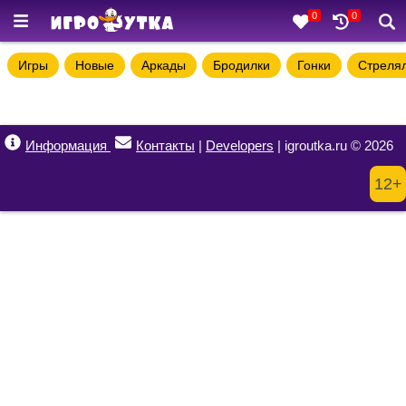
0
0
Игры
Новые
Аркады
Бродилки
Гонки
Стреля
Информация
Контакты
|
Developers
| igroutka.ru © 2026
12+