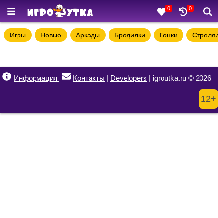
0
0
Игры
Новые
Аркады
Бродилки
Гонки
Стреля
Информация
Контакты
|
Developers
| igroutka.ru © 2026
12+