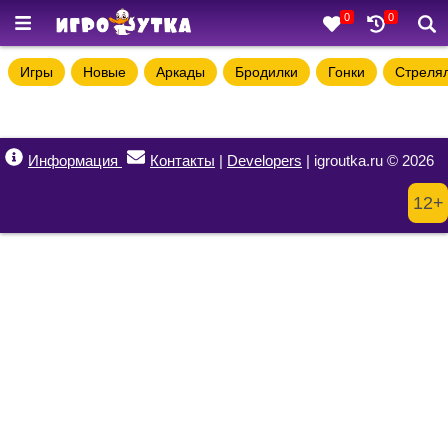
0
0
Игры
Новые
Аркады
Бродилки
Гонки
Стреля
Информация
Контакты
|
Developers
| igroutka.ru © 2026
12+