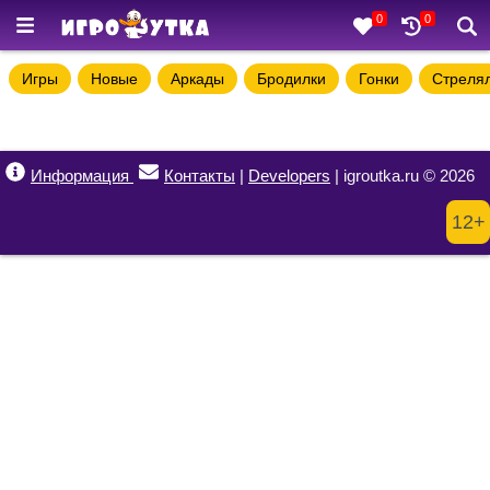
0
0
Игры
Новые
Аркады
Бродилки
Гонки
Стреля
Информация
Контакты
|
Developers
| igroutka.ru © 2026
12+