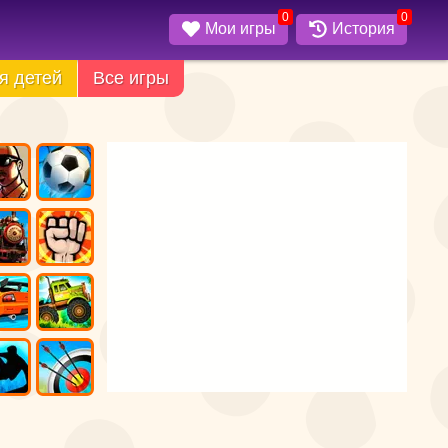
0
0
Мои игры
История
я детей
Все игры