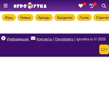
0
0
Игры
Новые
Аркады
Бродилки
Гонки
Стреля
Информация
Контакты
|
Developers
| igroutka.ru © 2026
12+