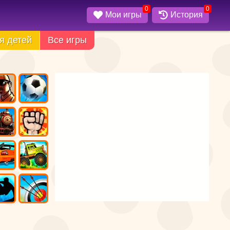
0
0
Мои игры
История
я детей
Все игры