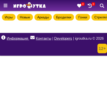
0
0
Игры
Новые
Аркады
Бродилки
Гонки
Стреля
Информация
Контакты
|
Developers
| igroutka.ru © 2026
12+