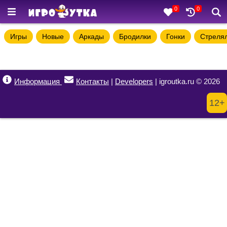
0
0
Игры
Новые
Аркады
Бродилки
Гонки
Стреля
Информация
Контакты
|
Developers
| igroutka.ru © 2026
12+