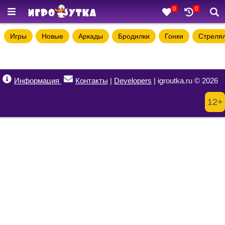
0
0
Игры
Новые
Аркады
Бродилки
Гонки
Стреля
Информация
Контакты
|
Developers
| igroutka.ru © 2026
12+