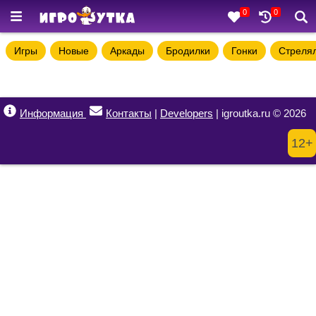
0
0
Игры
Новые
Аркады
Бродилки
Гонки
Стреля
Информация
Контакты
|
Developers
| igroutka.ru © 2026
12+