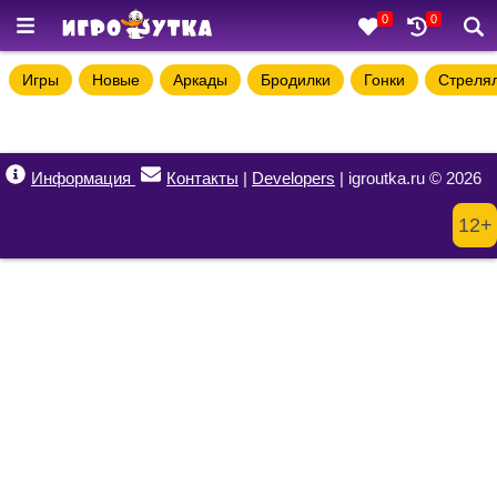
0
0
Игры
Новые
Аркады
Бродилки
Гонки
Стреля
Информация
Контакты
|
Developers
| igroutka.ru © 2026
12+