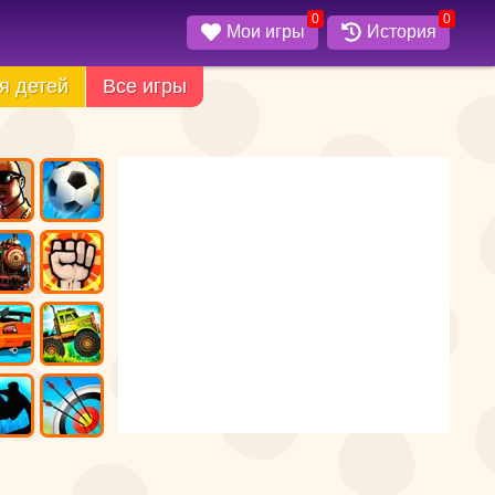
0
0
Мои игры
История
я детей
Все игры