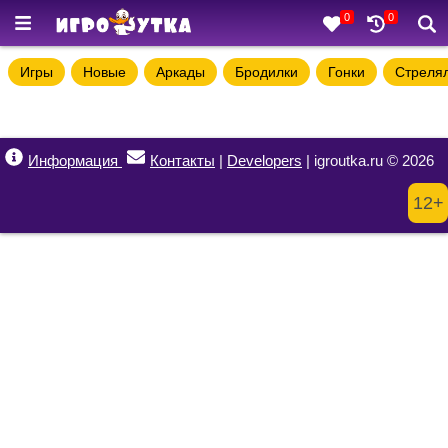
0
0
Игры
Новые
Аркады
Бродилки
Гонки
Стреля
Информация
Контакты
|
Developers
| igroutka.ru © 2026
12+