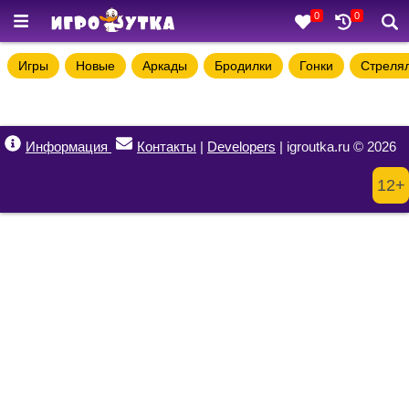
0
0
Игры
Новые
Аркады
Бродилки
Гонки
Стреля
Информация
Контакты
|
Developers
| igroutka.ru © 2026
12+