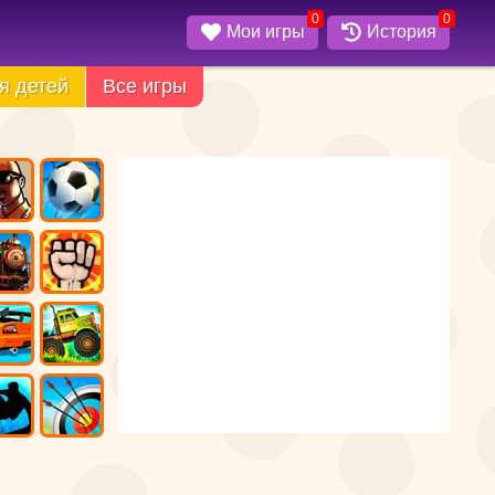
0
0
Мои игры
История
я детей
Все игры