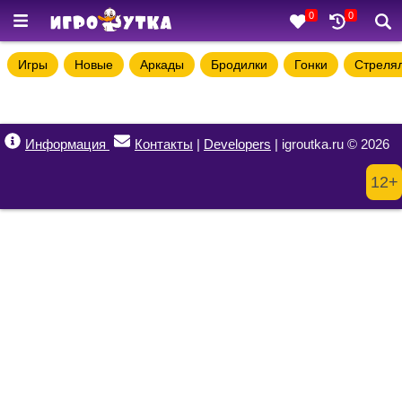
0
0
Игры
Новые
Аркады
Бродилки
Гонки
Стреля
Информация
Контакты
|
Developers
| igroutka.ru © 2026
12+