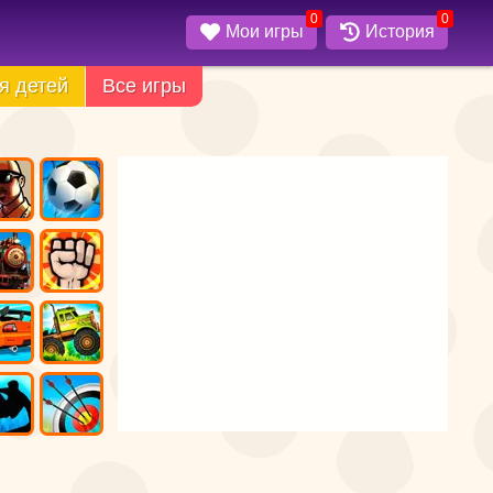
0
0
Мои игры
История
я детей
Все игры