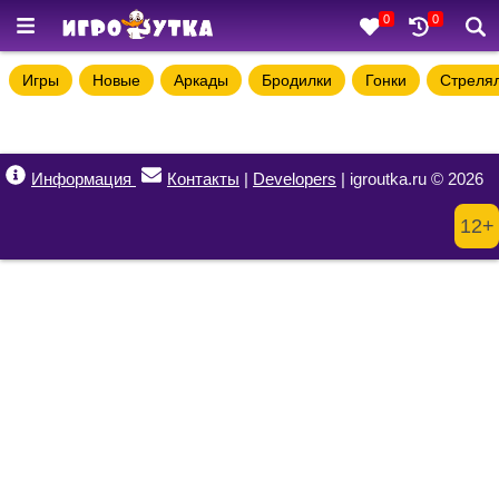
0
0
Игры
Новые
Аркады
Бродилки
Гонки
Стреля
Информация
Контакты
|
Developers
| igroutka.ru © 2026
12+