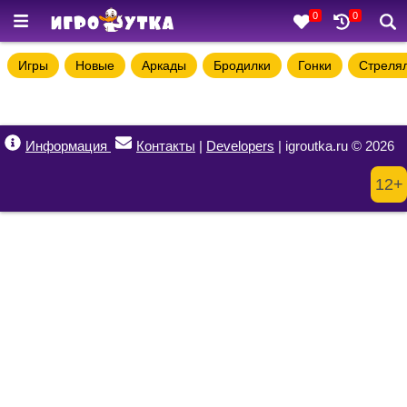
0
0
Игры
Новые
Аркады
Бродилки
Гонки
Стреля
Информация
Контакты
|
Developers
| igroutka.ru © 2026
12+