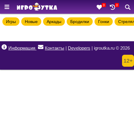
0
0
Игры
Новые
Аркады
Бродилки
Гонки
Стреля
Информация
Контакты
|
Developers
| igroutka.ru © 2026
12+