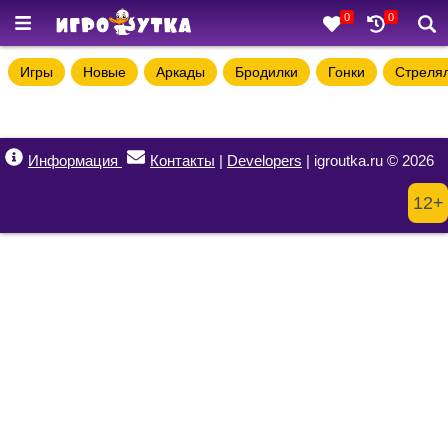
0
0
Игры
Новые
Аркады
Бродилки
Гонки
Стреля
Информация
Контакты
|
Developers
| igroutka.ru © 2026
12+