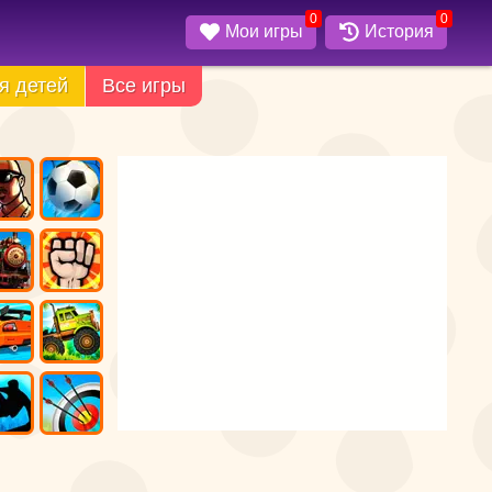
0
0
Мои игры
История
я детей
Все игры