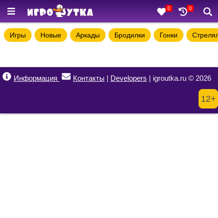
0
0
Игры
Новые
Аркады
Бродилки
Гонки
Стреля
Информация
Контакты
|
Developers
| igroutka.ru © 2026
12+