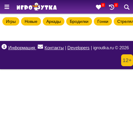
0
0
Игры
Новые
Аркады
Бродилки
Гонки
Стреля
Информация
Контакты
|
Developers
| igroutka.ru © 2026
12+