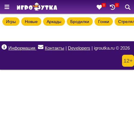
0
0
Игры
Новые
Аркады
Бродилки
Гонки
Стреля
Информация
Контакты
|
Developers
| igroutka.ru © 2026
12+