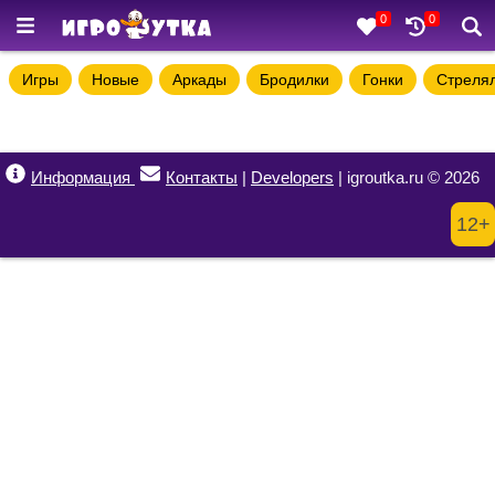
0
0
Игры
Новые
Аркады
Бродилки
Гонки
Стреля
Информация
Контакты
|
Developers
| igroutka.ru © 2026
12+