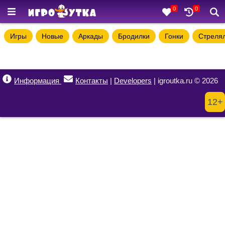
0
0
Игры
Новые
Аркады
Бродилки
Гонки
Стреля
Информация
Контакты
|
Developers
| igroutka.ru © 2026
12+