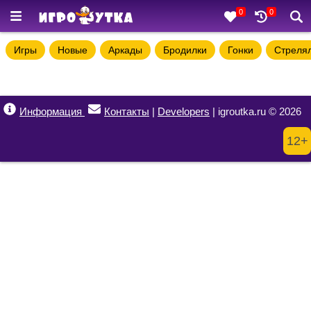
0
0
Игры
Новые
Аркады
Бродилки
Гонки
Стреля
Информация
Контакты
|
Developers
| igroutka.ru © 2026
12+