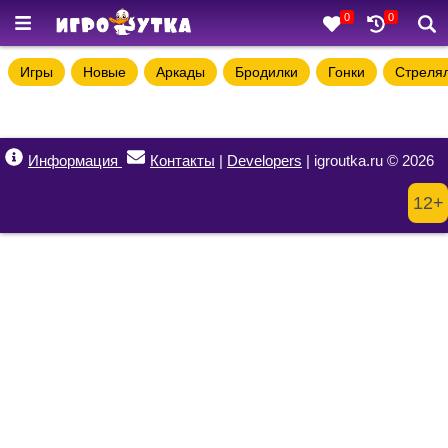
0
0
Игры
Новые
Аркады
Бродилки
Гонки
Стреля
Информация
Контакты
|
Developers
| igroutka.ru © 2026
12+