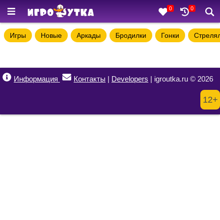
0
0
Игры
Новые
Аркады
Бродилки
Гонки
Стреля
Информация
Контакты
|
Developers
| igroutka.ru © 2026
12+