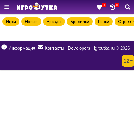
0
0
Игры
Новые
Аркады
Бродилки
Гонки
Стреля
Информация
Контакты
|
Developers
| igroutka.ru © 2026
12+