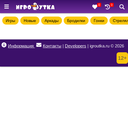
0
0
Игры
Новые
Аркады
Бродилки
Гонки
Стреля
Информация
Контакты
|
Developers
| igroutka.ru © 2026
12+