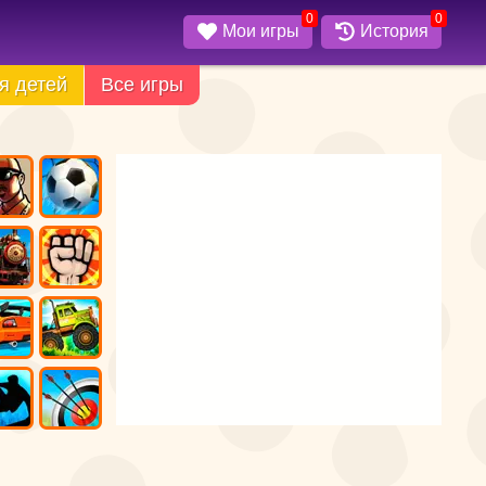
0
0
Мои игры
История
я детей
Все игры