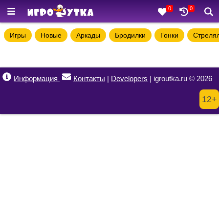
0
0
Игры
Новые
Аркады
Бродилки
Гонки
Стреля
Информация
Контакты
|
Developers
| igroutka.ru © 2026
12+