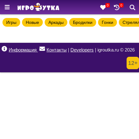
0
0
Игры
Новые
Аркады
Бродилки
Гонки
Стреля
Информация
Контакты
|
Developers
| igroutka.ru © 2026
12+