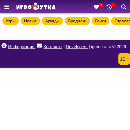
0
0
Игры
Новые
Аркады
Бродилки
Гонки
Стреля
Информация
Контакты
|
Developers
| igroutka.ru © 2026
12+