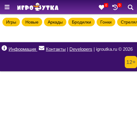
0
0
Игры
Новые
Аркады
Бродилки
Гонки
Стреля
Информация
Контакты
|
Developers
| igroutka.ru © 2026
12+