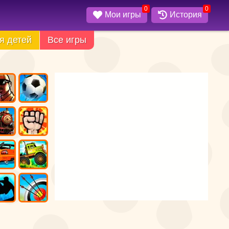
0
0
Мои игры
История
я детей
Все игры