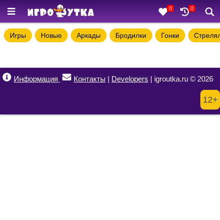
0
0
Игры
Новые
Аркады
Бродилки
Гонки
Стреля
Информация
Контакты
|
Developers
| igroutka.ru © 2026
12+