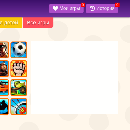
0
0
Мои игры
История
я детей
Все игры