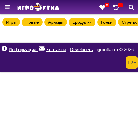
0
0
Игры
Новые
Аркады
Бродилки
Гонки
Стреля
Информация
Контакты
|
Developers
| igroutka.ru © 2026
12+