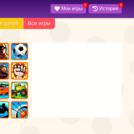
0
0
Мои игры
История
я детей
Все игры