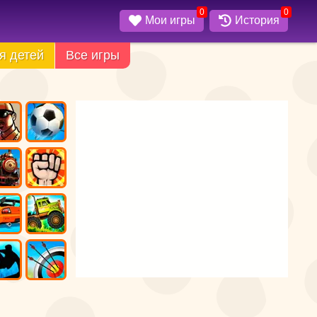
0
0
Мои игры
История
я детей
Все игры