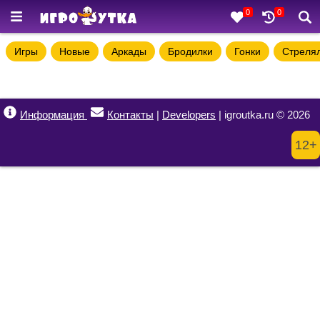
0
0
Игры
Новые
Аркады
Бродилки
Гонки
Стреля
Информация
Контакты
|
Developers
| igroutka.ru © 2026
12+