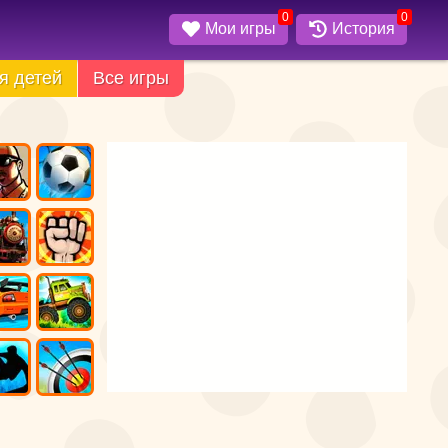
0
0
Мои игры
История
я детей
Все игры