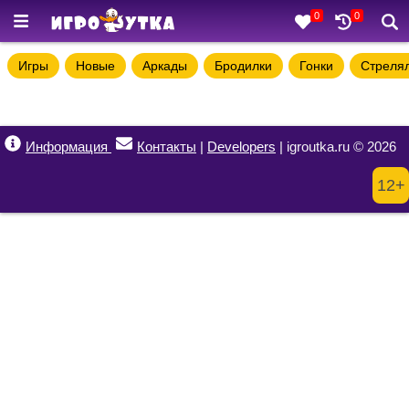
0
0
Игры
Новые
Аркады
Бродилки
Гонки
Стреля
Информация
Контакты
|
Developers
| igroutka.ru © 2026
12+